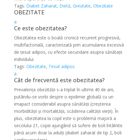
Tags:
Diabet Zaharat
,
Dietă
,
Greutate
,
Obezitate
OBEZITATE
a
Ce este obezitatea?
Obezitatea este o boală cronică recurent progresivă,
multifactorială, caracterizată prin acumularea excesivă
de țesut adipos, cu efecte secundare asupra sănătații
individului.
Tags:
Obezitate
,
Tesut adipos
a
Cât de frecventă este obezitatea?
Prevalența obezității s-a triplat în ultimii 40 de ani,
putându-se vorbi despre o epidimie globală cu un
imapact considerabil asupra sănătății (creșterea
morbidității și mortalității, scăderea calității vieții). În
plus, obezitatea la copil este o problemă majoră a
secolului 21, copiii ajungând să sufere de boli întâlnite
până acum doar la adulți (diabet zaharat de tip 2, boli
cardiovasculare).