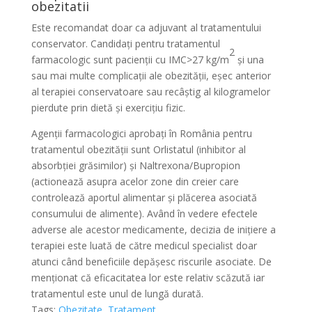
obezitatii
Este recomandat doar ca adjuvant al tratamentului
conservator. Candidați pentru tratamentul
2
farmacologic sunt pacienții cu IMC>27 kg/m
și una
sau mai multe complicații ale obezității, eșec anterior
al terapiei conservatoare sau recâștig al kilogramelor
pierdute prin dietă și exercițiu fizic.
Agenții farmacologici aprobați în România pentru
tratamentul obezității sunt Orlistatul (inhibitor al
absorbției grăsimilor) și Naltrexona/Bupropion
(actionează asupra acelor zone din creier care
controlează aportul alimentar și plăcerea asociată
consumului de alimente). Având în vedere efectele
adverse ale acestor medicamente, decizia de inițiere a
terapiei este luată de către medicul specialist doar
atunci când beneficiile depășesc riscurile asociate. De
menționat că eficacitatea lor este relativ scăzută iar
tratamentul este unul de lungă durată.
Tags:
Obezitate
,
Tratament