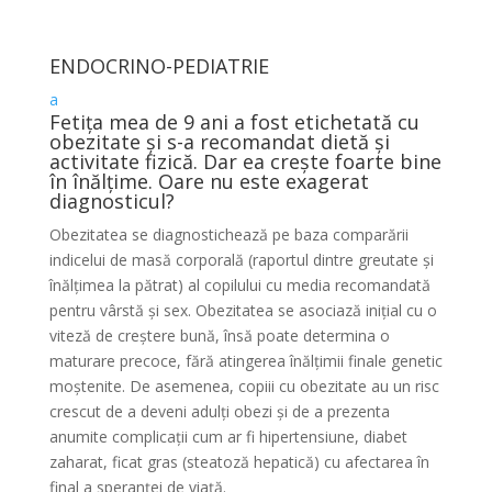
ENDOCRINO-PEDIATRIE
a
Fetița mea de 9 ani a fost etichetată cu
obezitate și s-a recomandat dietă și
activitate fizică. Dar ea crește foarte bine
în înălțime. Oare nu este exagerat
diagnosticul?
Obezitatea se diagnostichează pe baza comparării
indicelui de masă corporală (raportul dintre greutate și
înălțimea la pătrat) al copilului cu media recomandată
pentru vârstă și sex. Obezitatea se asociază inițial cu o
viteză de creștere bună, însă poate determina o
maturare precoce, fără atingerea înălțimii finale genetic
moștenite. De asemenea, copiii cu obezitate au un risc
crescut de a deveni adulți obezi și de a prezenta
anumite complicații cum ar fi hipertensiune, diabet
zaharat, ficat gras (steatoză hepatică) cu afectarea în
final a speranței de viață.