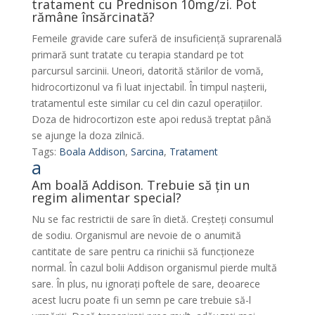
tratament cu Prednison 10mg/zi. Pot
rămâne însărcinată?
Femeile gravide care suferă de insuficiență suprarenală
primară sunt tratate cu terapia standard pe tot
parcursul sarcinii. Uneori, datorită stărilor de vomă,
hidrocortizonul va fi luat injectabil. În timpul nașterii,
tratamentul este similar cu cel din cazul operațiilor.
Doza de hidrocortizon este apoi redusă treptat până
se ajunge la doza zilnică.
Tags:
Boala Addison
,
Sarcina
,
Tratament
a
Am boală Addison. Trebuie să țin un
regim alimentar special?
Nu se fac restrictii de sare în dietă. Creșteți consumul
de sodiu. Organismul are nevoie de o anumită
cantitate de sare pentru ca rinichii să funcționeze
normal. În cazul bolii Addison organismul pierde multă
sare. În plus, nu ignorați poftele de sare, deoarece
acest lucru poate fi un semn pe care trebuie să-l