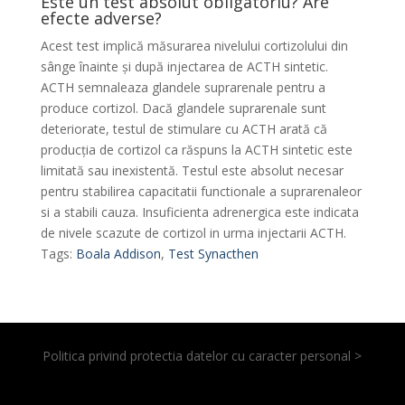
Este un test absolut obligatoriu? Are
efecte adverse?
Acest test implică măsurarea nivelului cortizolului din
sânge înainte și după injectarea de ACTH sintetic.
ACTH semnaleaza glandele suprarenale pentru a
produce cortizol. Dacă glandele suprarenale sunt
deteriorate, testul de stimulare cu ACTH arată că
producția de cortizol ca răspuns la ACTH sintetic este
limitată sau inexistentă. Testul este absolut necesar
pentru stabilirea capacitatii functionale a suprarenaleor
si a stabili cauza. Insuficienta adrenergica este indicata
de nivele scazute de cortizol in urma injectarii ACTH.
Tags:
Boala Addison
,
Test Synacthen
Politica privind protectia datelor cu caracter personal >