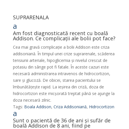
SUPRARENALA
a
Am fost diagnosticată recent cu boală
Addison. Ce complicații ale bolii pot face?
Cea mai gravă complicație a bolii Addison este criza
addisoniană. În timpul unei crize suprarenale, scăderea
tensiunii arteriale, hipoglicemia și nivelul crescut de
potasiu din sânge pot fi fatale. În aceste cazuri este
necesară administrarea intravenos de hidrocortizon,
sare și glucoză. De obicei, starea pacientului se
îmbunătățește rapid. La ieșirea din criză, doza de
hidrocortizon este micșorată treptat până se ajunge la
doza necesară zilnic.
Tags:
Boala Addison
,
Criza Addisoniană
,
Hidrocortizon
a
Sunt o pacientă de 36 de ani și sufăr de
boală Addison de 8 ani, fiind pe