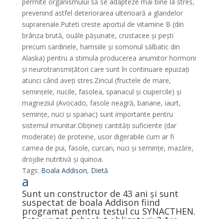
permite organismului să se adapteze mai bine la stres,
prevenind astfel deteriorarea ulterioară a glandelor
suprarenale.Puteti creste aportul de vitamine B (din
brânza brută, ouăle pășunate, crustacee și pești
precum sardinele, hamsiile și somonul sălbatic din
Alaska) pentru a stimula producerea anumitor hormoni
și neurotransmițători care sunt în continuare epuizați
atunci când aveți stres.Zincul (fructele de mare,
semințele, nucile, fasolea, spanacul și ciupercile) și
magneziul (Avocado, fasole neagră, banane, iaurt,
semințe, nuci și spanac) sunt importante pentru
sistemul imunitar.Obțineți cantități suficiente (dar
moderate) de proteine, usor digerabile cum ar fi
carnea de pui, fasole, curcan, nuci și semințe, mazăre,
drojdie nutritivă și quinoa.
Tags:
Boala Addison
,
Dietă
a
Sunt un constructor de 43 ani și sunt
suspectat de boala Addison fiind
programat pentru testul cu SYNACTHEN.