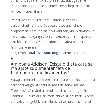
urmăriți. Dacă transpirați prea mult, adăugați mai
multă sare la produsele alimentare și beți mai multe
lichide, în special apă.
Pe cât posibil, evitați stimulentele și zahărul și
carbohidrații rafinați. Oboseala este unul dintre
simptomele comune ale bolii Addison, dar niciodată, în
niciun caz, nu ajungeti la stimulente cum ar fi sporturi
sau băuturi energizante, sifon sau cafea pentru a
“stimula” energia.
Tags:
Apă
,
Boala Addison
,
Regim alimentar
,
Sare
a
Am boala Addison. Există o dietă care să
mă ajute suplimentar față de
tratamentul medicamentos?
Evitați alimentele junk prelucrate care sunt încărcate cu
carbohidrați goi și cantități mari de zahăr rafinat.
Trebuie să vă măriți aportul de alimente bogate în
vitamina C, cum ar fi fructele citrice și legumele. Acesti
antioxidanti ajută la stimularea sistemului imunitar și