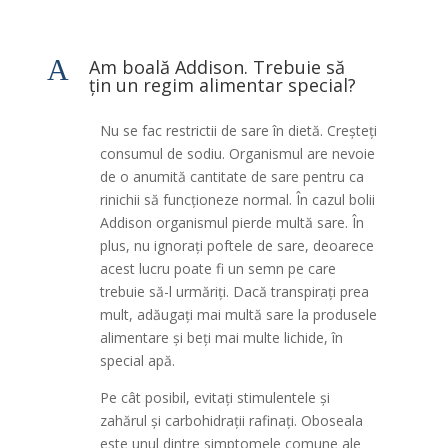
A
Am boală Addison. Trebuie să
țin un regim alimentar special?
Nu se fac restrictii de sare în dietă. Creșteți
consumul de sodiu. Organismul are nevoie
de o anumită cantitate de sare pentru ca
rinichii să funcționeze normal. În cazul bolii
Addison organismul pierde multă sare. În
plus, nu ignorați poftele de sare, deoarece
acest lucru poate fi un semn pe care
trebuie să-l urmăriți. Dacă transpirați prea
mult, adăugați mai multă sare la produsele
alimentare și beți mai multe lichide, în
special apă.
Pe cât posibil, evitați stimulentele și
zahărul și carbohidrații rafinați. Oboseala
este unul dintre simptomele comune ale