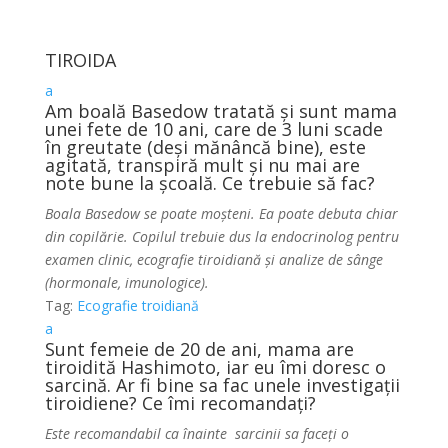
TIROIDA
a
Am boală Basedow tratată și sunt mama
unei fete de 10 ani, care de 3 luni scade
în greutate (deși mănâncă bine), este
agitată, transpiră mult și nu mai are
note bune la școală. Ce trebuie să fac?
Boala Basedow se poate moșteni. Ea poate debuta chiar
din copilărie. Copilul trebuie dus la endocrinolog pentru
examen clinic, ecografie tiroidiană și analize de sânge
(hormonale, imunologice).
Tag:
Ecografie troidiană
a
Sunt femeie de 20 de ani, mama are
tiroidită Hashimoto, iar eu îmi doresc o
sarcină. Ar fi bine sa fac unele investigații
tiroidiene? Ce îmi recomandați?
Este recomandabil ca înainte sarcinii sa faceți o