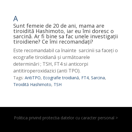
A
Sunt femeie de 20 de ani, mama are
tiroidită Hashimoto, iar eu îmi doresc o
sarcină. Ar fi bine sa fac unele investigații
tiroidiene? Ce îmi recomandați?
Este recomandabil ca înainte sarcinii sa faceți o
ecografie tiroidiană și următoarele
determinări ; TSH, FT4 si anticorpi
antitiroperoxidazici (anti TPO).
Tags:
AntiTPO
,
Ecografie troidiană
,
FT4
,
Sarcina
,
Tiroidită Hashimoto
,
TSH
Politica privind protectia datelor cu caracter personal >