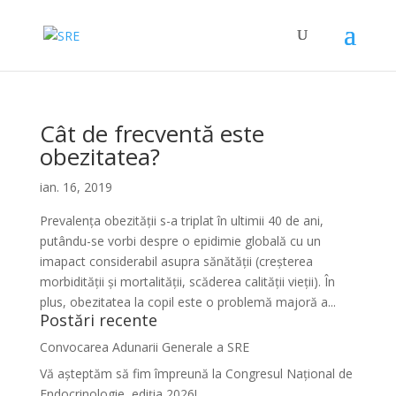
Cât de frecventă este
obezitatea?
ian. 16, 2019
Prevalența obezității s-a triplat în ultimii 40 de ani,
putându-se vorbi despre o epidimie globală cu un
imapact considerabil asupra sănătății (creșterea
morbidității și mortalității, scăderea calității vieții). În
plus, obezitatea la copil este o problemă majoră a...
Postări recente
Convocarea Adunarii Generale a SRE
Vă așteptăm să fim împreună la Congresul Național de
Endocrinologie, ediția 2026!