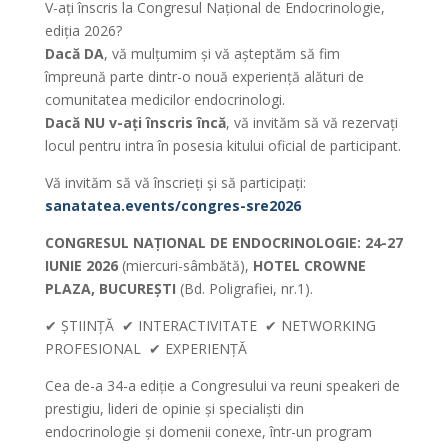
V-ați înscris la Congresul Național de Endocrinologie,
ediția 2026?
Dacă DA
, vă mulțumim și vă așteptăm să fim
împreună parte dintr-o nouă experiență alături de
comunitatea medicilor endocrinologi.
Dacă NU v-ați înscris încă
, vă invităm să vă rezervați
locul pentru intra în posesia kitului oficial de participant.
Vă invităm să vă înscrieți și să participați:
sanatatea.events/congres-sre2026
CONGRESUL NAȚIONAL DE ENDOCRINOLOGIE:
24-27
IUNIE 2026
(miercuri-sâmbătă),
HOTEL CROWNE
PLAZA, BUCUREȘTI
(Bd. Poligrafiei, nr.1).
✔ ȘTIINȚĂ ✔ INTERACTIVITATE ✔ NETWORKING
PROFESIONAL ✔ EXPERIENȚĂ
Cea de-a 34-a ediție a Congresului va reuni speakeri de
prestigiu, lideri de opinie și specialiști din
endocrinologie și domenii conexe, într-un program