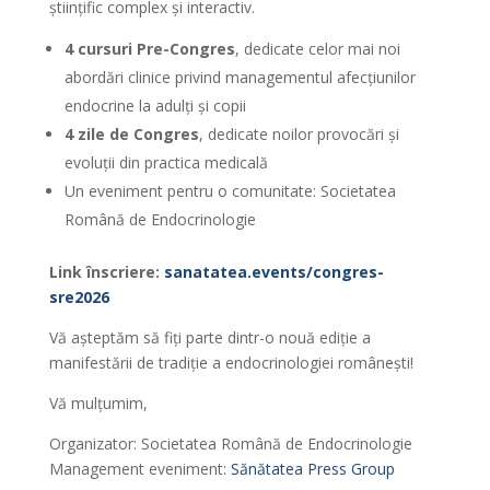
științific complex și interactiv.
4 cursuri Pre-Congres
, dedicate celor mai noi
abordări clinice privind managementul afecțiunilor
endocrine la adulți și copii
4 zile de Congres
, dedicate noilor provocări și
evoluții din practica medicală
Un eveniment pentru o comunitate: Societatea
Română de Endocrinologie
Link înscriere:
sanatatea.events/congres-
sre2026
Vă așteptăm să fiți parte dintr-o nouă ediție a
manifestării de tradiție a endocrinologiei românești!
Vă mulțumim,
Organizator: Societatea Română de Endocrinologie
Management eveniment:
Sănătatea Press Group