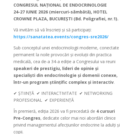
CONGRESUL NAȚIONAL DE ENDOCRINOLOGIE
24-27 IUNIE 2026 (miercuri-sâmbătă), HOTEL
CROWNE PLAZA, BUCUREȘTI (Bd. Poligrafiei, nr.1).
Vă invităm să vă înscrieți și să participați:
https://sanatatea.events/congres-sre2026/
Sub conceptul unei endocrinologii moderne, conectate
permanent la noile provocări și evoluții din practica
medicală, cea de-a 34-a ediție a Congresului va reuni
speakeri de prestigiu, lideri de opinie și
specialiști din endocrinologie și domenii conexe,
într-un program științific complex și interactiv
.
✔ ȘTIINȚĂ ✔ INTERACTIVITATE ✔ NETWORKING
PROFESIONAL ✔ EXPERIENȚĂ
În premieră, ediția 2026 va fi precedată de
4 cursuri
Pre-Congres
, dedicate celor mai noi abordări clinice
privind managementul afecțiunilor endocrine la adulți și
copii.