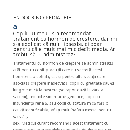
ENDOCRINO-PEDIATRIE
a
Copilului meu i s-a recomandat
tratament cu hormon de creștere, dar mi
s-a explicat că nu îi lipsește, ci doar
pentru că e mult mai mic decît media. Ar
trebui să i-l administrez?
Tratamentul cu hormon de creștere se administrează
atât pentru copiii și adulții care nu secretă acest
hormon (au deficit), cât și pentru alte situații care
asociază creștere inadecvată: copiii cu greutate sau/și
lungime mică la naștere (se raportează la vârsta
sarcinii), anumite sindroame genetice, copii cu
insuficiență renală, sau copii cu statură mică fără o
cauză identificabilă, aflați mult înafara mediei pentru
vârstă și
sex. Medicul curant recomandă acest tratament cu
respectarea protocoalelor naționale de diagnostic și