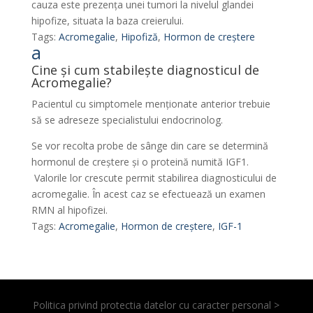
cauza este prezența unei tumori la nivelul glandei
hipofize, situata la baza creierului.
Tags:
Acromegalie
,
Hipofiză
,
Hormon de creștere
a
Cine și cum stabilește diagnosticul de
Acromegalie?
Pacientul cu simptomele menționate anterior trebuie
să se adreseze specialistului endocrinolog.
Se vor recolta probe de sânge din care se determină
hormonul de creștere și o proteină numită IGF1.
Valorile lor crescute permit stabilirea diagnosticului de
acromegalie. În acest caz se efectuează un examen
RMN al hipofizei.
Tags:
Acromegalie
,
Hormon de creștere
,
IGF-1
Politica privind protectia datelor cu caracter personal >