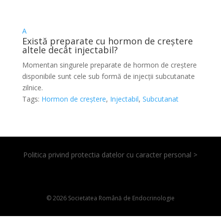
A
Există preparate cu hormon de creștere
altele decât injectabil?
Momentan singurele preparate de hormon de creștere
disponibile sunt cele sub formă de injecții subcutanate
zilnice.
Tags:
Hormon de creștere
,
Injectabil
,
Subcutanat
Politica privind protectia datelor cu caracter personal >
© 2026 Societatea Română de Endocrinologie