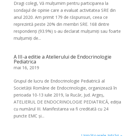
Dragi colegi, Vă mulțumim pentru participarea la
sondajul de opinie care a evaluat activitatea SRE din
anul 2020. Am primit 179 de răspunsuri, ceea ce
reprezintă peste 20% din membri SRE. 168 dintre
respondenți (93.9%) s-au declarat mulțumiți sau foarte
mulțumiți de...
A III-a editie a Atelierului de Endocrinologie
Pediatrica
mai 16, 2019
Grupul de lucru de Endocrinologie Pediatrică al
Societății Române de Endocrinologie, organizează în
perioada 10-13 iulie 2019, la Rucăr, Jud. Argeș,
ATELIERUL DE ENDOCRINOLOGIE PEDIATRICĂ, ediția
cu numărul III. Manifestarea va fi creditată cu 24
puncte EMC și...
Următoarele Intrări »