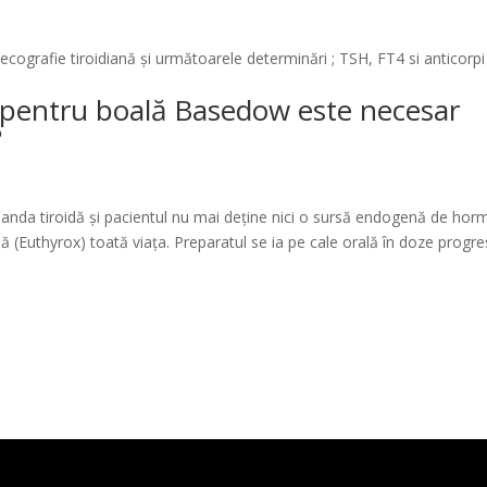
 ecografie tiroidiană și următoarele determinări ; TSH, FT4 si anticorpi
 pentru boală Basedow este necesar
?
landa tiroidă și pacientul nu mai deține nici o sursă endogenă de hor
ă (Euthyrox) toată viața. Preparatul se ia pe cale orală în doze progre