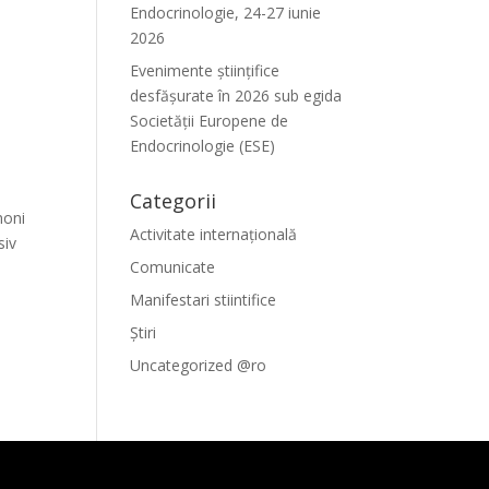
Endocrinologie, 24-27 iunie
2026
Evenimente ştiinţifice
desfăşurate în 2026 sub egida
Societăţii Europene de
Endocrinologie (ESE)
Categorii
moni
Activitate internațională
siv
Comunicate
Manifestari stiintifice
Știri
Uncategorized @ro