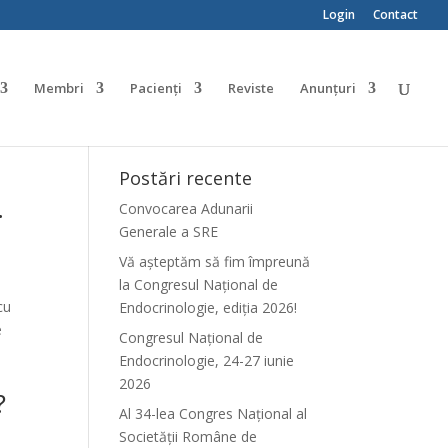
Login
Contact
Membri
Pacienți
Reviste
Anunțuri
Postări recente
.
Convocarea Adunarii
Generale a SRE
Vă așteptăm să fim împreună
la Congresul Național de
cu
Endocrinologie, ediția 2026!
e
Congresul Național de
Endocrinologie, 24-27 iunie
2026
?
Al 34-lea Congres Național al
Societății Române de