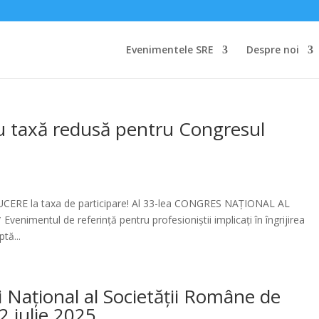
Evenimentele SRE
Despre noi
 cu taxă redusă pentru Congresul
DUCERE la taxa de participare! Al 33-lea CONGRES NAȚIONAL AL
ntul de referință pentru profesioniștii implicați în îngrijirea
tă...
i Național al Societății Române de
2 iulie 2025