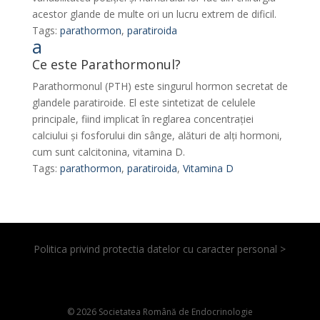
acestor glande de multe ori un lucru extrem de dificil.
Tags:
parathormon
,
paratiroida
a
Ce este Parathormonul?
Parathormonul (PTH) este singurul hormon secretat de
glandele paratiroide. El este sintetizat de celulele
principale, fiind implicat în reglarea concentrației
calciului și fosforului din sânge, alături de alţi hormoni,
cum sunt calcitonina, vitamina D.
Tags:
parathormon
,
paratiroida
,
Vitamina D
Politica privind protectia datelor cu caracter personal >
© 2026 Societatea Română de Endocrinologie