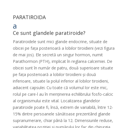
PARATIROIDA
a
Ce sunt glandele paratiroide?
Paratiroidele sunt mici glande endocrine, situate de
obicei pe faţa posterioară a lobilor tiroidieni (vezi figura
de mai jos). Ele secretă un singur hormon, numit
Parathormon (PTH), implicat în reglarea calcemiei. De
obicei sunt în număr de patru, două superioare situate
pe fața posterioară a lobilor tiroidieni și două
inferioare, situate la polul inferior al lobilor tiroidieni,
adiacent capsulei. Cu toate că volumul lor este mic,
rolul pe care-l au în menţinerea echilibrului fosfo-calcic
al organismului este vital. Localizarea glandelor
paratiroide poate fi, însă, extrem de variabilă, între 12-
15% dintre persoanele sănătoase prezentând glande
supranumerare, chiar până la 12. Dimensiunile reduse,
variabilitatea poziției și numărului lor fac din chirurgia