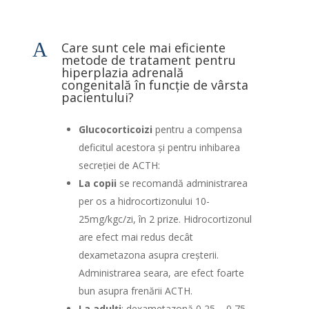
A
Care sunt cele mai eficiente
metode de tratament pentru
hiperplazia adrenală
congenitală în funcție de vârsta
pacientului?
Glucocorticoizi
pentru a compensa
deficitul acestora şi pentru inhibarea
secreţiei de ACTH:
La copii
se recomandă administrarea
per os a hidrocortizonului 10-
25mg/kgc/zi, în 2 prize. Hidrocortizonul
are efect mai redus decât
dexametazona asupra creșterii.
Administrarea seara, are efect foarte
bun asupra frenării ACTH.
La adulți
: dexametazonă 0,25 – 0,75