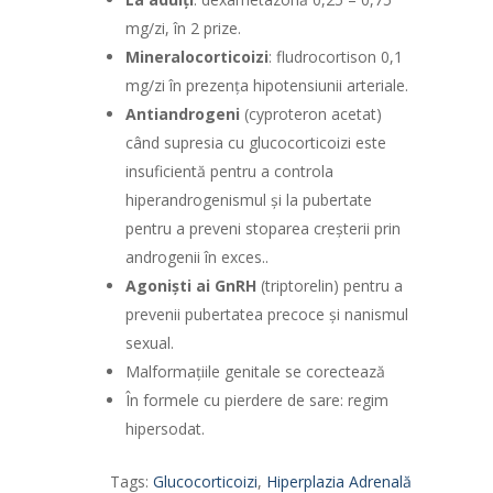
mg/zi, în 2 prize.
Mineralocorticoizi
: fludrocortison 0,1
mg/zi în prezența hipotensiunii arteriale.
Antiandrogeni
(cyproteron acetat)
când supresia cu glucocorticoizi este
insuficientă pentru a controla
hiperandrogenismul și la pubertate
pentru a preveni stoparea creşterii prin
androgenii în exces..
Agonişti ai GnRH
(triptorelin) pentru a
prevenii pubertatea precoce şi nanismul
sexual.
Malformaţiile genitale se corec­tează
În formele cu pierdere de sare: regim
hipersodat.
Tags:
Glucocorticoizi
,
Hiperplazia Adrenală