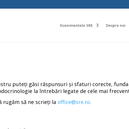
Evenimentele SRE
Despre noi
stru puteți găsi răspunsuri și sfaturi corecte, fundam
ndocrinologie la întrebări legate de cele mai frecven
ă rugăm să ne scrieți la
office@sre.ro
.