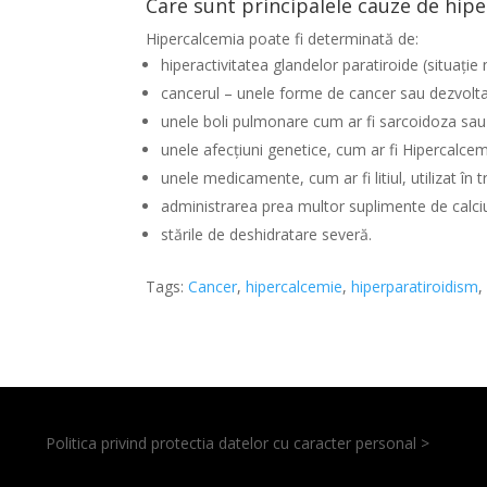
Care sunt principalele cauze de hip
Hipercalcemia poate fi determinată de:
hiperactivitatea glandelor paratiroide (situație
cancerul – unele forme de cancer sau dezvolt
unele boli pulmonare cum ar fi sarcoidoza sau
unele afecțiuni genetice, cum ar fi Hipercalcemi
unele medicamente, cum ar fi litiul, utilizat în 
administrarea prea multor suplimente de calciu
stările de deshidratare severă.
Tags:
Cancer
,
hipercalcemie
,
hiperparatiroidism
Politica privind protectia datelor cu caracter personal >