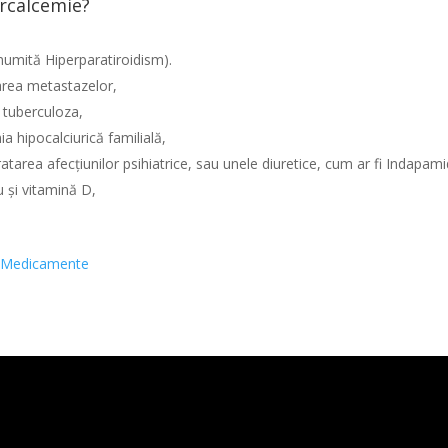
ercalcemie?
 numită Hiperparatiroidism).
area metastazelor,
 tuberculoza,
a hipocalciurică familială,
tratarea afecțiunilor psihiatrice, sau unele diuretice, cum ar fi Indapam
 și vitamină D,
,
Medicamente