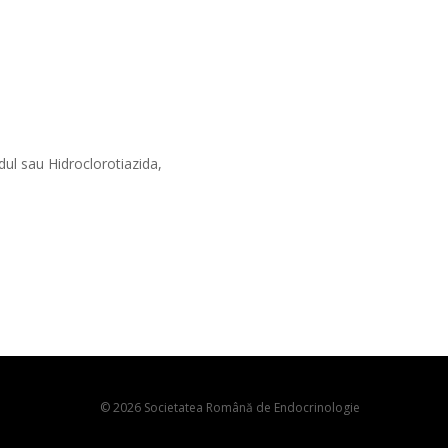
idul sau Hidroclorotiazida,
© 2026 Societatea Română de Endocrinologie