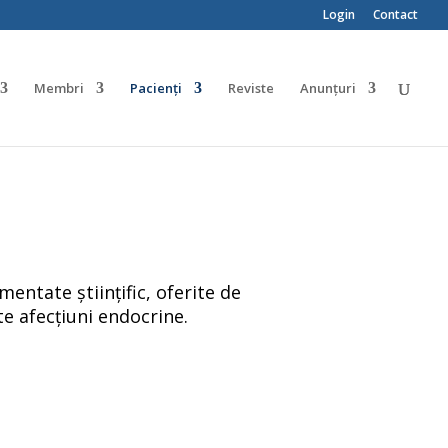
Login
Contact
Membri
Pacienți
Reviste
Anunțuri
entate științific, oferite de
te afecțiuni endocrine.