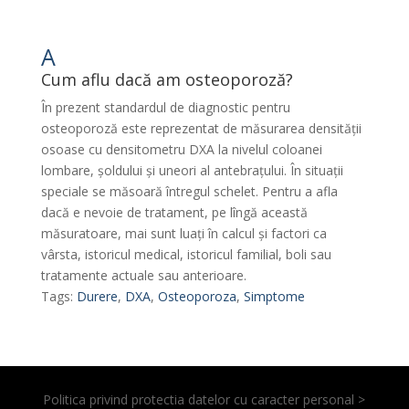
A
Cum aflu dacă am osteoporoză?
În prezent standardul de diagnostic pentru
osteoporoză este reprezentat de măsurarea densității
osoase cu densitometru DXA la nivelul coloanei
lombare, șoldului și uneori al antebrațului. În situații
speciale se măsoară întregul schelet. Pentru a afla
dacă e nevoie de tratament, pe lîngă această
măsuratoare, mai sunt luați în calcul și factori ca
vârsta, istoricul medical, istoricul familial, boli sau
tratamente actuale sau anterioare.
Tags:
Durere
,
DXA
,
Osteoporoza
,
Simptome
Politica privind protectia datelor cu caracter personal >