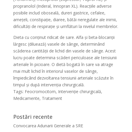
propranolol (Inderal, Innopran XL). Reacțiile adverse
posibile includ oboseală, dureri gastrice, cefalee,
amețeli, constipație, diaree, bătăi neregulate ale inimii,
dificultăți de respirație și umflături la nivelul membrelor.
Dieta cu conținut ridicat de sare. Alfa și beta-blocanții
lărgesc (diluează) vasele de sânge, determinând
scăderea cantității de lichid din vasele de sânge. Acest
lucru poate determina scăderi periculoase ale tensiunii
arteriale în picioare. O dietă bogată în sare va atrage
mai mult lichid în interiorul vaselor de sânge,
împiedicând dezvoltarea tensiunii arteriale scăzute în
timpul și după intervenția chirurgicală.
Tags: Feocromocitom, Intervenție chirurgicală,
Medicamente, Tratament
Postări recente
Convocarea Adunarii Generale a SRE