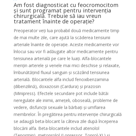
Am fost diagnosticat cu feocromocitom
și sunt programat pentru intervenția
chirurgicală. Trebuie să iau vreun
tratament înainte de operație?
Preoperator veți lua probabil două medicamente timp
de mai multe zile, care ajută la scăderea tensiunii
arteriale înainte de operație. Aceste medicamente vor
înlocui sau vor fi adăugate altor medicamente pentru
tensiunea arterială pe care le luați. Alfa-blocantele
mențin arterele și venele mai mici deschise și relaxate,
îmbunătățind fluxul sanguin și scăzând tensiunea
arterială. Blocantele alfa includ fenoxibenzamina
(dibenzilină), doxazosin (Cardura) și prazosin
(Minipress). Efectele secundare pot include bătăi
neregulate ale inimii, amețeli, oboseală, probleme de
vedere, disfuncții sexuale la bărbați și umflarea
membrelor. În pregătirea pentru intervenție chirurgicală
se adaugă beta-blocant la câteva zile după începerea
blocării alfa. Beta-blocantele includ atenolol
(Tenormin), metoprolol (Lopressor, Toprol-XL) și