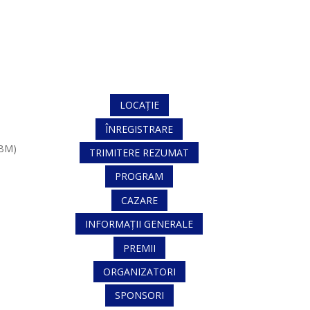
LOCAȚIE
ÎNREGISTRARE
NBM)
TRIMITERE REZUMAT
s
PROGRAM
CAZARE
INFORMAȚII GENERALE
PREMII
ORGANIZATORI
SPONSORI