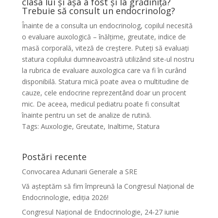
clasa lui și așa a fost și la grădiniță?
Trebuie să consult un endocrinolog?
Înainte de a consulta un endocrinolog, copilul necesită
o evaluare auxologică – înălțime, greutate, indice de
masă corporală, viteză de creștere. Puteți să evaluați
statura copilului dumneavoastră utilizând site-ul nostru
la rubrica de evaluare auxologica care va fi în curând
disponibilă. Statura mică poate avea o multitudine de
cauze, cele endocrine reprezentând doar un procent
mic. De aceea, medicul pediatru poate fi consultat
înainte pentru un set de analize de rutină.
Tags: Auxologie, Greutate, Inaltime, Statura
Postări recente
Convocarea Adunarii Generale a SRE
Vă așteptăm să fim împreună la Congresul Național de
Endocrinologie, ediția 2026!
Congresul Național de Endocrinologie, 24-27 iunie