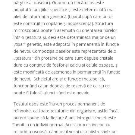
pârghie al oaselor). Geometria fiecărui os este
adaptată funcțiilor specifice și este determinată mai
ales de informația genetică (tiparul după care un os
este construit în copilărie și adolescență). Structura
microscopică poate fi asemuită cu orientarea fibrelor
într-o țesătura și, deși este determinată major de un
„tipar” genetic, este adaptată în permanență în funcție
de nevoi. Compoziția oaselor este reprezentată de o
„țesătură” din proteine pe care sunt depuse cristale
dure cu conținut de fosfor și calciu și celule osoase, și
este modificată de asemenea în permanență în funcție
de nevoi. Scheletul are și o funcție metabolică,
funcționând ca un depozit de rezervă de calciu ce
poate fi folosit atunci când este nevoie.
Țesutul osos este într-un proces permanent de
reînnoire, ca toate țesuturile din organism, astfel încât
putem spune că la fiecare 8 ani, întregul schelet este
înnoit la un individ normal. Acest proces începe cu
resorbția osoasă, când osul vechi este distrus într-un