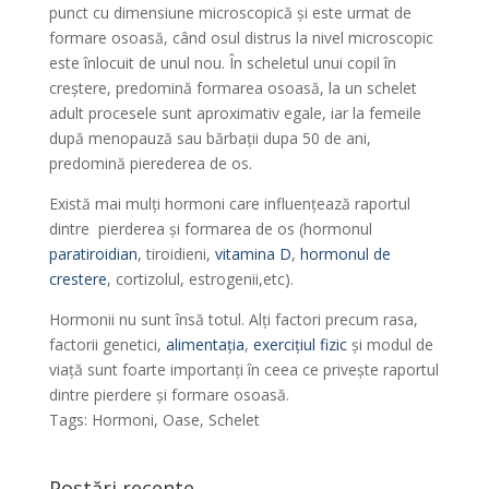
punct cu dimensiune microscopică și este urmat de
formare osoasă, când osul distrus la nivel microscopic
este înlocuit de unul nou. În scheletul unui copil în
creștere, predomină formarea osoasă, la un schelet
adult procesele sunt aproximativ egale, iar la femeile
după menopauză sau bărbații dupa 50 de ani,
predomină pierederea de os.
Există mai mulți hormoni care influențează raportul
dintre pierderea și formarea de os (hormonul
paratiroidian
, tiroidieni,
vitamina D
,
hormonul de
crestere
, cortizolul, estrogenii,etc).
Hormonii nu sunt însă totul. Alți factori precum rasa,
factorii genetici,
alimentația
,
exercițiul fizic
și modul de
viață sunt foarte importanți în ceea ce privește raportul
dintre pierdere și formare osoasă.
Tags: Hormoni, Oase, Schelet
Postări recente