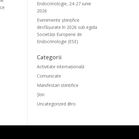
ie
Endocrinologie, 24-27 iunie
uce
2026
Evenimente ştiinţifice
desfăşurate în 2026 sub egida
Societăţii Europene de
Endocrinologie (ESE)
Categorii
Activitate internațională
Comunicate
Manifestari stiintifice
Știri
Uncategorized @ro