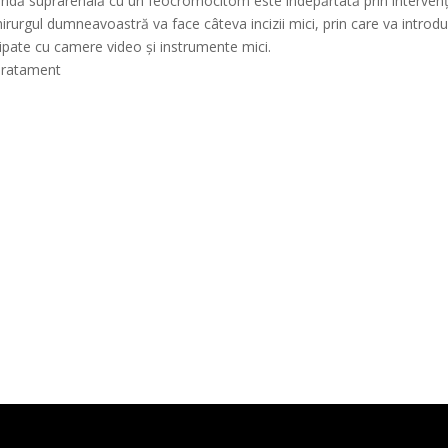
glandă suprarenală cu un feocromocitom este îndepărtată prin intervenț
irurgul dumneavoastră va face câteva incizii mici, prin care va introd
ipate cu camere video și instrumente mici.
 Tratament