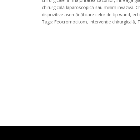
chirurgicale. In majoritatea cazurilor, întreaga 
chirurgicală laparoscopică sau minim invazivă. Ch
dispozitive asemănătoare celor de tip wand, ech
Tags: Feocromocitom, Intervenție chirurgicală,