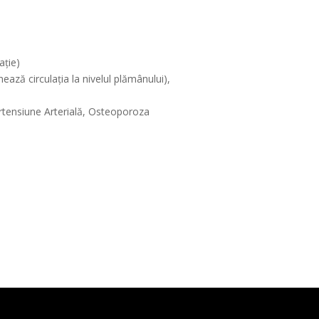
ație)
ză circulația la nivelul plămânului),
ertensiune Arterială, Osteoporoza