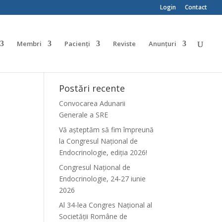
Login
Contact
Membri
Pacienți
Reviste
Anunțuri
Postări recente
Convocarea Adunarii
Generale a SRE
Vă așteptăm să fim împreună
la Congresul Național de
Endocrinologie, ediția 2026!
Congresul Național de
i
Endocrinologie, 24-27 iunie
2026
Al 34-lea Congres Național al
Societății Române de