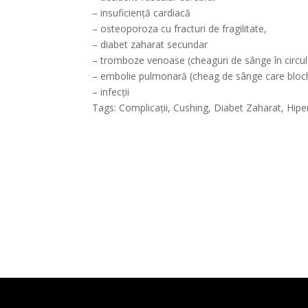
– insuficiență cardiacă
– osteoporoza cu fracturi de fragilitate,
– diabet zaharat secundar
– tromboze venoase (cheaguri de sânge în circul
– embolie pulmonară (cheag de sânge care blochea
– infecții
Tags: Complicații, Cushing, Diabet Zaharat, Hip