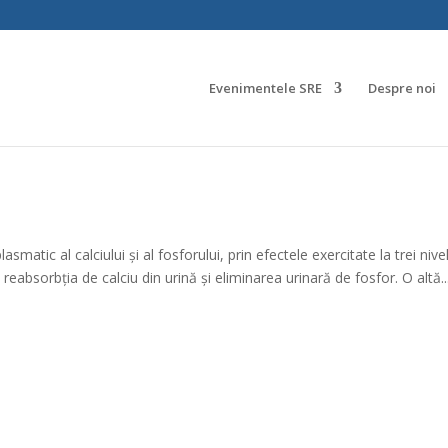
Evenimentele SRE
Despre noi
asmatic al calciului și al fosforului, prin efectele exercitate la trei nivel
te reabsorbţia de calciu din urină şi eliminarea urinară de fosfor. O altă..