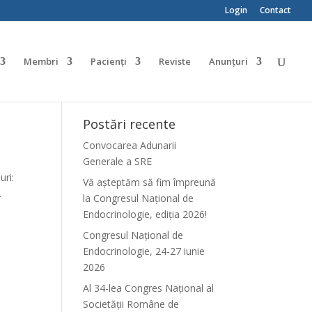
Login
Contact
Membri
Pacienți
Reviste
Anunțuri
Postări recente
Convocarea Adunarii
Generale a SRE
uri:
Vă așteptăm să fim împreună
.
la Congresul Național de
Endocrinologie, ediția 2026!
Congresul Național de
Endocrinologie, 24-27 iunie
2026
Al 34-lea Congres Național al
Societății Române de