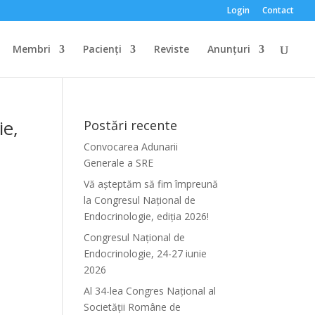
Login
Contact
Membri
Pacienți
Reviste
Anunțuri
ie,
Postări recente
Convocarea Adunarii
Generale a SRE
Vă așteptăm să fim împreună
la Congresul Național de
Endocrinologie, ediția 2026!
Congresul Național de
Endocrinologie, 24-27 iunie
2026
Al 34-lea Congres Național al
Societății Române de