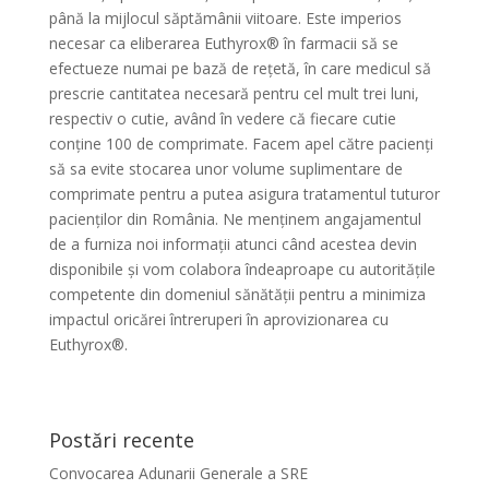
până la mijlocul săptămânii viitoare. Este imperios
necesar ca eliberarea Euthyrox® în farmacii să se
efectueze numai pe bază de rețetă, în care medicul să
prescrie cantitatea necesară pentru cel mult trei luni,
respectiv o cutie, având în vedere că fiecare cutie
conține 100 de comprimate. Facem apel către pacienți
să sa evite stocarea unor volume suplimentare de
comprimate pentru a putea asigura tratamentul tuturor
pacienților din România. Ne menținem angajamentul
de a furniza noi informații atunci când acestea devin
disponibile și vom colabora îndeaproape cu autoritățile
competente din domeniul sănătății pentru a minimiza
impactul oricărei întreruperi în aprovizionarea cu
Euthyrox®.
Postări recente
Convocarea Adunarii Generale a SRE