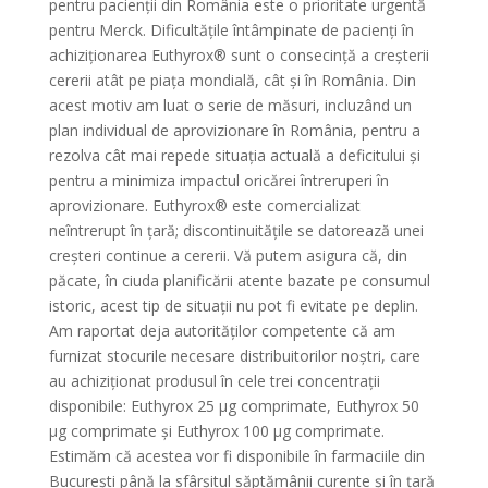
pentru pacienții din România este o prioritate urgentă
pentru Merck. Dificultățile întâmpinate de pacienți în
achiziționarea Euthyrox® sunt o consecință a creșterii
cererii atât pe piața mondială, cât și în România. Din
acest motiv am luat o serie de măsuri, incluzând un
plan individual de aprovizionare în România, pentru a
rezolva cât mai repede situația actuală a deficitului și
pentru a minimiza impactul oricărei întreruperi în
aprovizionare. Euthyrox® este comercializat
neîntrerupt în țară; discontinuitățile se datorează unei
creșteri continue a cererii. Vă putem asigura că, din
păcate, în ciuda planificării atente bazate pe consumul
istoric, acest tip de situații nu pot fi evitate pe deplin.
Am raportat deja autorităților competente că am
furnizat stocurile necesare distribuitorilor noștri, care
au achiziționat produsul în cele trei concentrații
disponibile: Euthyrox 25 μg comprimate, Euthyrox 50
μg comprimate și Euthyrox 100 μg comprimate.
Estimăm că acestea vor fi disponibile în farmaciile din
București până la sfârșitul săptămânii curente și în țară