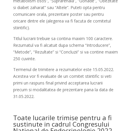
metabolism osos”, “Suprarenala”, “Gonade”, “Obezitate
si diabet zaharat” sau “Altele”. Puteti opta pentru
comunicare orala, prezentare poster sau pentru
oricare dintre ele (alegerea va fi facuta de comitetul
stiintific).
Titlul lucrarii trebuie sa contina maxim 100 caractere.
Rezumatul va fi alcatuit dupa schema “Introducere”,
“Metode”, “Rezultate” si “Concluzii” si va contine maxim
250 cuvinte.
Termenul de trimitere a rezumatelor este 15.05.2022.
Acestea vor fi evaluate de un comitet stiintific si veti
primi un raspuns final privind acceptarea lucrarii
precum si modalitatea de prezentare pana la data de
31.05.2022.
Toate lucarile trimise pentru a fi
sustinute in cadrul Congresului
National de Endocrinologie 2022