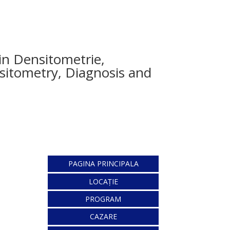
in Densitometrie,
itometry, Diagnosis and
PAGINA PRINCIPALA
LOCAȚIE
PROGRAM
CAZARE