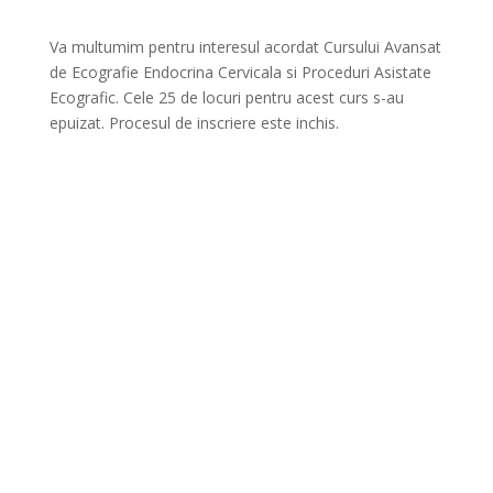
Va multumim pentru interesul acordat Cursului Avansat
de Ecografie Endocrina Cervicala si Proceduri Asistate
Ecografic. Cele 25 de locuri pentru acest curs s-au
epuizat. Procesul de inscriere este inchis.
PAGINA PRINCIPALA
LOCAȚIE
PROGRAM
CAZARE