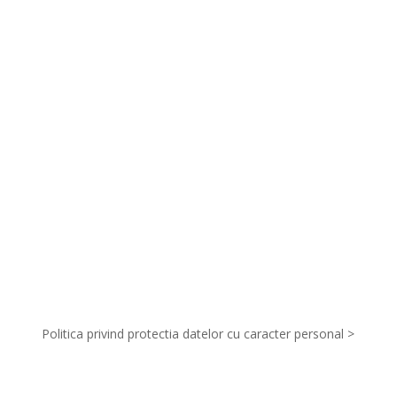
INFORMAȚII GENERALE
ORGANIZATORI
SPONSORI
Politica privind protectia datelor cu caracter personal >