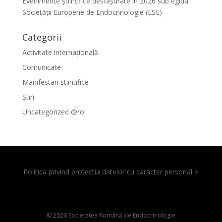
Evenimente ştiinţifice desfăşurate în 2026 sub egida
Societăţii Europene de Endocrinologie (ESE)
Categorii
Activitate internațională
Comunicate
Manifestari stiintifice
Știri
Uncategorized @ro
Politica privind protectia datelor cu caracter personal >
© 2026 Societatea Română de Endocrinologie