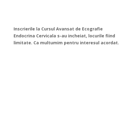
Inscrierile la Cursul Avansat de Ecografie
Endocrina Cervicala s-au incheiat, locurile fiind
limitate. Ca multumim pentru interesul acordat.
PAGINA PRINCIPALA
LOCAȚIE
PROGRAM
CAZARE