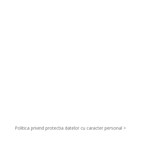
INFORMAȚII GENERALE
ORGANIZATORI
SPONSORI
Politica privind protectia datelor cu caracter personal >